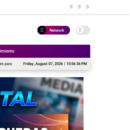
Network
nimiento
2026-2028
Llamado urgente al Ministerio de Salud Pública y al Servicio Naci
Friday
,
August
07
,
2026
|
10:56 38 PM