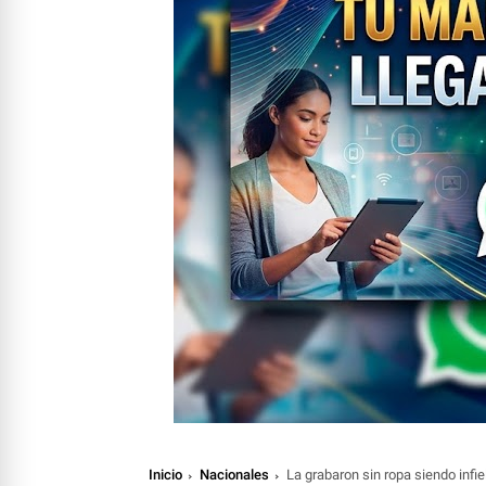
Inicio
Nacionales
La grabaron sin ropa siendo infi