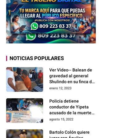
NOTICIAS POPULARES
Ver Video-- Balean de
gravedad al general
Shulindo en su finca de
Dajabón
enero 12, 2023
Policía detiene
conductor de Yipeta
acusado de la muerte
de mujer embarazada
agosto 15, 2022
en Dajabón
Bartolo Colón quiere
jugar con Águilas