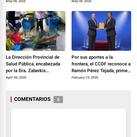
en Restauración
vamos de 300 mil pesos
May 08, 2026
May 06, 2026
La Dirección Provincial de
Por sus aportes a la
Salud Pública, encabezada
frontera, el CCDF reconoce a
por la Dra. Zaberkis
Ramón Pérez Tejada, primer
Rodríguez, continúa
director de la Ley 12-21
April 06, 2026
February 19, 2026
desarrollando operativos de
descacharrización en
Dajabón
COMENTARIOS
0