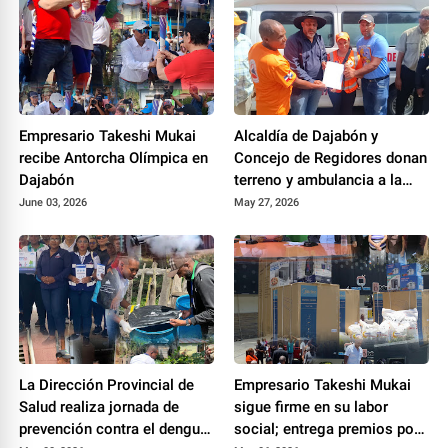
Empresario Takeshi Mukai
Alcaldía de Dajabón y
recibe Antorcha Olímpica en
Concejo de Regidores donan
Dajabón
terreno y ambulancia a la
Defensa Civil para fortalecer
June 03, 2026
May 27, 2026
su labor de socorro
La Dirección Provincial de
Empresario Takeshi Mukai
Salud realiza jornada de
sigue firme en su labor
prevención contra el dengue
social; entrega premios por