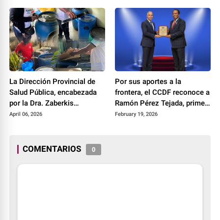
La Dirección Provincial de
Por sus aportes a la
Salud Pública, encabezada
frontera, el CCDF reconoce a
por la Dra. Zaberkis
Ramón Pérez Tejada, primer
Rodríguez, continúa
director de la Ley 12-21
April 06, 2026
February 19, 2026
desarrollando operativos de
descacharrización en
Dajabón
COMENTARIOS
0