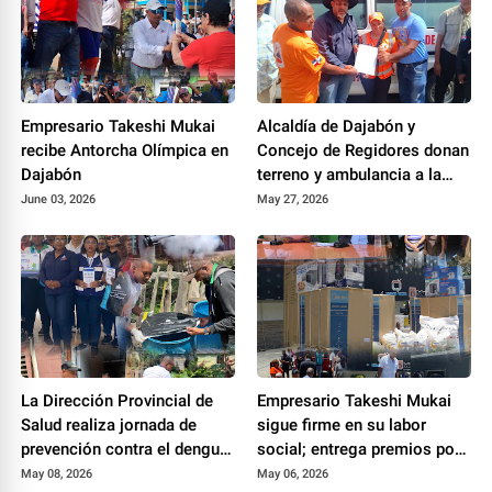
Empresario Takeshi Mukai
Alcaldía de Dajabón y
recibe Antorcha Olímpica en
Concejo de Regidores donan
Dajabón
terreno y ambulancia a la
Defensa Civil para fortalecer
June 03, 2026
May 27, 2026
su labor de socorro
La Dirección Provincial de
Empresario Takeshi Mukai
Salud realiza jornada de
sigue firme en su labor
prevención contra el dengue
social; entrega premios por
en Restauración
vamos de 300 mil pesos
May 08, 2026
May 06, 2026